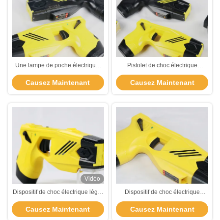
Une lampe de poche électrique,
Pistolet de choc électrique
une arme de police, une arme de
efficace et durable pour l'
Causez Maintenant
Causez Maintenant
police pour les forces de l'ordre.
utilisation de la police résistant à l'
eau
Vidéo
Dispositif de choc électrique léger
Dispositif de choc électrique
compact HUSHA avec tension de
compact à usage unique pour les
Causez Maintenant
Causez Maintenant
sortie de 55 KV et étanche IP57
forces de l'ordre
pour les forces de l'ordre