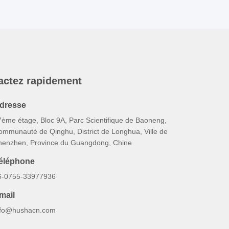
actez rapidement
dresse
7ème étage, Bloc 9A, Parc Scientifique de Baoneng,
ommunauté de Qinghu, District de Longhua, Ville de
henzhen, Province du Guangdong, Chine
éléphone
6-0755-33977936
mail
nfo@hushacn.com