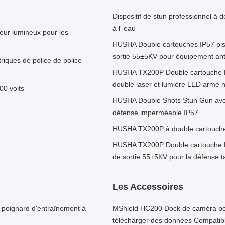
Dispositif de stun professionnel à dou
à l' eau
teur lumineux pour les
HUSHA Double cartouches IP57 pist
sortie 55±5KV pour équipement an
riques de police de police
HUSHA TX200P Double cartouche Pis
double laser et lumière LED arme n
00 volts
HUSHA Double Shots Stun Gun avec
défense imperméable IP57
HUSHA TX200P à double cartouche à 
HUSHA TX200P Double cartouche Pis
de sortie 55±5KV pour la défense t
Les Accessoires
 poignard d'entraînement à
MShield HC200 Dock de caméra port
télécharger des données Compati