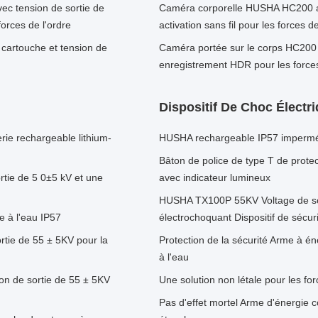
ec tension de sortie de
Caméra corporelle HUSHA HC200 ave
orces de l'ordre
activation sans fil pour les forces de
cartouche et tension de
Caméra portée sur le corps HC200 
enregistrement HDR pour les forces
Dispositif De Choc Électr
ie rechargeable lithium-
HUSHA rechargeable IP57 imperméab
Bâton de police de type T de prote
tie de 5 0±5 kV et une
avec indicateur lumineux
HUSHA TX100P 55KV Voltage de sort
ce à l'eau IP57
électrochoquant Dispositif de sécuri
ortie de 55 ± 5KV pour la
Protection de la sécurité Arme à én
à l'eau
ion de sortie de 55 ± 5KV
Une solution non létale pour les for
Pas d'effet mortel Arme d'énergie c