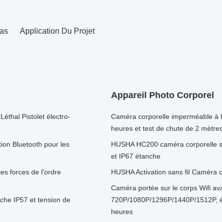
as
Application Du Projet
Appareil Photo Corporel
Léthal Pistolet électro-
Caméra corporelle imperméable à l
heures et test de chute de 2 mètre
tion Bluetooth pour les
HUSHA HC200 caméra corporelle san
et IP67 étanche
es forces de l'ordre
HUSHA Activation sans fil Caméra co
Caméra portée sur le corps Wifi a
he IP57 et tension de
720P/1080P/1296P/1440P/1512P, éta
heures