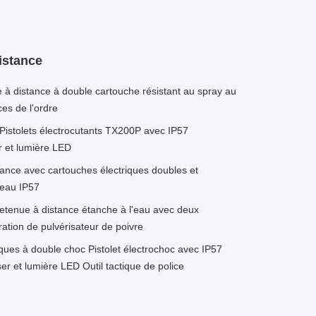
istance
à distance à double cartouche résistant au spray au
ces de l'ordre
 Pistolets électrocutants TX200P avec IP57
r et lumière LED
tance avec cartouches électriques doubles et
l'eau IP57
etenue à distance étanche à l'eau avec deux
ration de pulvérisateur de poivre
es à double choc Pistolet électrochoc avec IP57
er et lumière LED Outil tactique de police