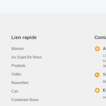
Lien rapide
Cont
Maison
A
1
Au Sujet De Nous
C
Produits
S
Vidéo
T
8
Nouvelles
E
Cas
i
Contactez-Nous