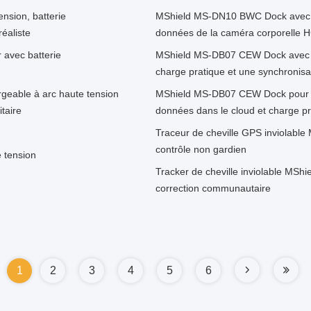
nsion, batterie
MShield MS-DN10 BWC Dock avec 10
éaliste
données de la caméra corporelle 
 avec batterie
MShield MS-DB07 CEW Dock avec t
charge pratique et une synchronis
geable à arc haute tension
MShield MS-DB07 CEW Dock pour 
taire
données dans le cloud et charge pr
Traceur de cheville GPS inviolable
contrôle non gardien
 tension
Tracker de cheville inviolable MSh
correction communautaire
1
2
3
4
5
6