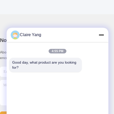
Claire Yang
Notre newsletter
4:55 PM
Abonnez-vous à notre newsletter pour des réductions et plus
encore.
Good day, what product are you looking 
for?