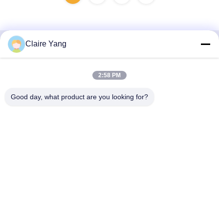
Claire Yang
Contactez rapidement
2:58 PM
Adresse
17ème étage, Bloc 9A, Parc Scientifique de Baoneng,
Good day, what product are you looking for?
Communauté de Qinghu, District de Longhua, Ville de
Shenzhen, Province du Guangdong, Chine
Téléphone
86-0755-33977936
Email
info@hushacn.com