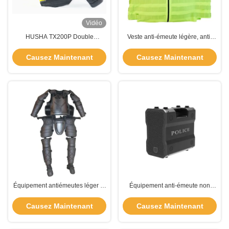
Vidéo
HUSHA TX200P Double
Veste anti-émeute légère, anti-
cartouche Pistolet électrocutant
poignard
IP57 imperméable à l'eau et
Causez Maintenant
Causez Maintenant
double laser et lumière LED arme
non létale
Équipement antiémeutes léger et
Équipement anti-émeute non
résistant pour les forces de l'ordre
mortel Dispositif acoustique à
longue portée pour disperser la
Causez Maintenant
Causez Maintenant
foule