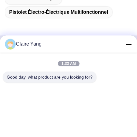
Pistolet Électro-Électrique Multifonctionnel
Claire Yang
Contactez rapidement
1:33 AM
Adresse
17ème étage, Bloc 9A, Parc Scientifique de Baoneng,
Good day, what product are you looking for?
Communauté de Qinghu, District de Longhua, Ville de
Shenzhen, Province du Guangdong, Chine
Téléphone
86-0755-33977936
Email
info@hushacn.com