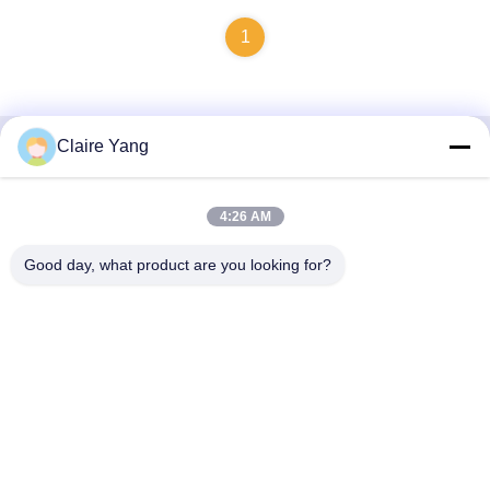
1
Claire Yang
Contactez rapidement
4:26 AM
Adresse
17ème étage, Bloc 9A, Parc Scientifique de Baoneng,
Good day, what product are you looking for?
Communauté de Qinghu, District de Longhua, Ville de
Shenzhen, Province du Guangdong, Chine
Téléphone
86-0755-33977936
Email
info@hushacn.com