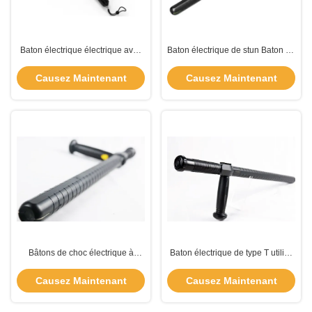
Baton électrique électrique avec
Baton électrique de stun Baton de
choc électrique
police de type T avec indicateur
lumineux pour les forces de
Causez Maintenant
Causez Maintenant
l'ordre
Bâtons de choc électrique à
Baton électrique de type T utilisé
haute tension Bâtons de choc
dans les forces de l'ordre 50000
électriques de police de police de
volts
Causez Maintenant
Causez Maintenant
police de police de police de type
T