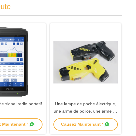
ute
e signal radio portatif
Une lampe de poche électrique,
une arme de police, une arme de
police pour les forces de l'ordre.
 Maintenant '
Causez Maintenant '