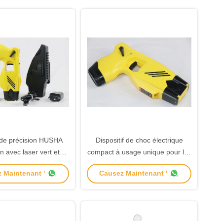
de précision HUSHA
Dispositif de choc électrique
 avec laser vert et
compact à usage unique pour les
egistrement et
forces de l'ordre
 Maintenant '
Causez Maintenant '
rgement de données