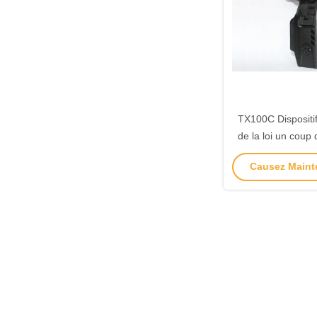
TX100C Dispositif
de la loi un coup 
électrocutant profe
Causez Mainte
à utili