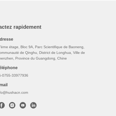
actez rapidement
dresse
7ème étage, Bloc 9A, Parc Scientifique de Baoneng,
ommunauté de Qinghu, District de Longhua, Ville de
henzhen, Province du Guangdong, Chine
éléphone
6-0755-33977936
mail
nfo@hushacn.com