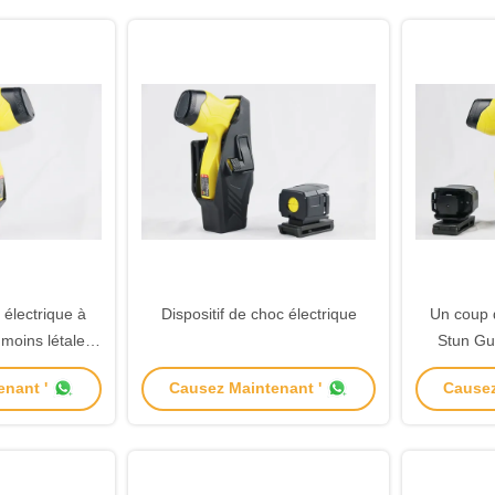
 électrique à
Dispositif de choc électrique
Un coup 
moins létale
Stun Gun
u Poids léger
enr
nant '
Causez Maintenant '
Causez
télécha