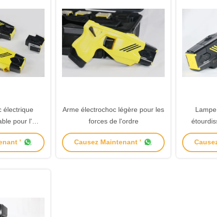
c électrique
Arme électrochoc légère pour les
Lampe
able pour l'
forces de l'ordre
étourdis
lice résistant à
utilis
nant '
Causez Maintenant '
Causez
u