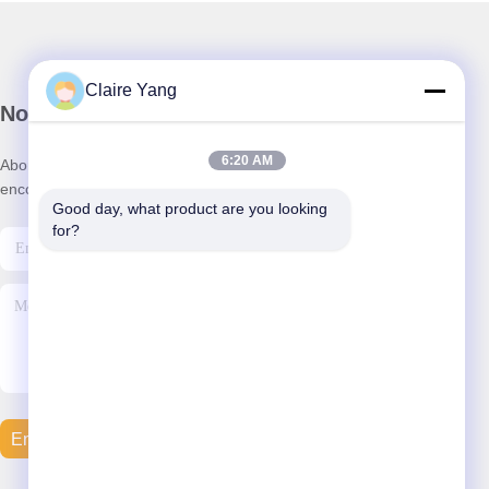
Claire Yang
Notre newsletter
6:20 AM
Abonnez-vous à notre newsletter pour des réductions et plus
encore.
Good day, what product are you looking 
for?
Envoyer Un Courriel