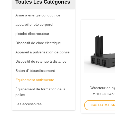
Toutes Les Catégories
Arme à énergie conductrice
appareil photo corporel
pistolet électrocuteur
Dispositif de choc électrique
Appareil à pulvérisation de poivre
Dispositif de retenue à distance
Baton d' étourdissement
Équipement antiémeute
Détecteur de si
Équipement de formation de la
RS100-D 24h/24
police
Système de surve
Les accessoires
Causez Mainte
contre-surveillan
RF