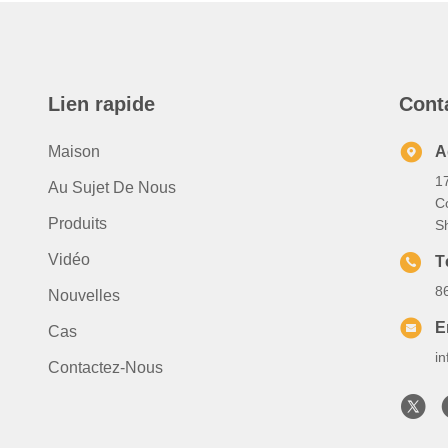
Lien rapide
Cont
Maison
A
1
Au Sujet De Nous
C
Produits
S
Vidéo
T
8
Nouvelles
E
Cas
i
Contactez-Nous