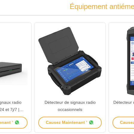
Équipement antiéme
gnaux radio
Détecteur de signaux radio
Détecteur d
 et 7j/7 |
occasionnels
illance et de
nant '
Causez Maintenant '
Causez
ce du spectre