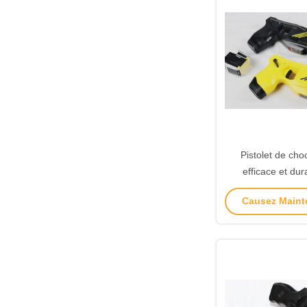
Pistolet de cho
efficace et dur
utilisation de la po
Causez Mainte
l' ea