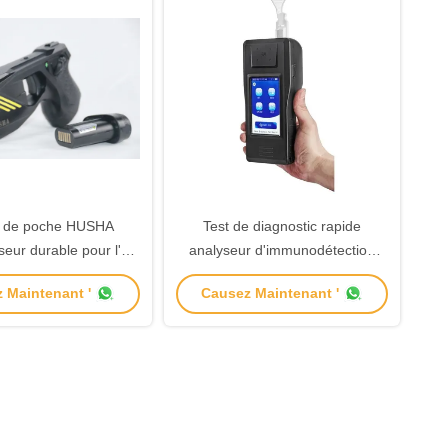
 de poche HUSHA
Test de diagnostic rapide
seur durable pour l'
analyseur d'immunodétection
ation par la police
fluorescent portable
 Maintenant '
Causez Maintenant '