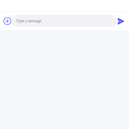
Structure du produit
HUSHA TX200P est principalement composé de trois parties :
le corps principal, la cartouche et la batterie.
Photo
Video Call
Audio Call