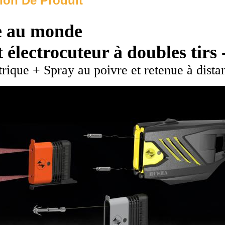
ion De Produit
e au monde
t électrocuteur à doubles tirs
rique + Spray au poivre et retenue à dist