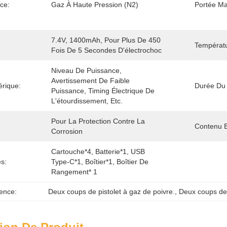
ce:
Gaz À Haute Pression (N2)
Portée Ma
7.4V, 1400mAh, Pour Plus De 450 
Températ
Fois De 5 Secondes D'électrochoc
Niveau De Puissance, 
Avertissement De Faible 
rique:
Durée Du 
Puissance, Timing Électrique De 
L'étourdissement, Etc.
Pour La Protection Contre La 
Contenu 
Corrosion
Cartouche*4, Batterie*1, USB 
s:
Type-C*1, Boîtier*1, Boîtier De 
Rangement* 1
ence:
Deux coups de pistolet à gaz de poivre.
, 
Deux coups de p