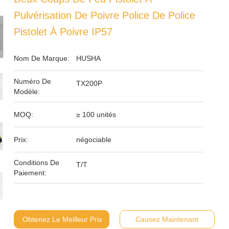
Pulvérisation De Poivre Police De Police
Pistolet À Poivre IP57
Nom De Marque:
HUSHA
Numéro De
TX200P
Modèle:
MOQ:
≥ 100 unités
Prix:
négociable
Conditions De
T/T
Paiement:
Obtenez Le Meilleur Prix
Causez Maintenant