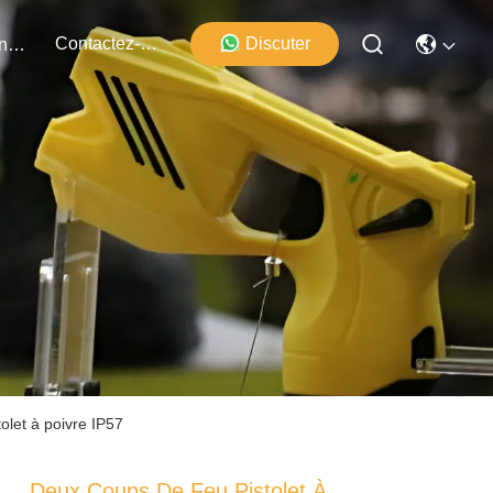
Contactez-Nous
Discuter
Événements
tolet à poivre IP57
Deux Coups De Feu Pistolet À