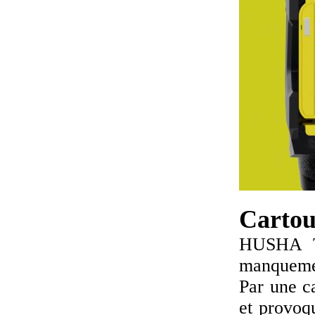
Cartou
HUSHA TX
manquemen
Par une ca
et provoq