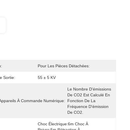
:
Pour Les Pièces Détachées:
e Sortie:
55 ± 5 KV
Le Nombre D'émissions 
De CO2 Est Calculé En 
 Appareils À Commande Numérique:
Fonction De La 
Fréquence D'émission 
De CO2.
Choc Électrique:6m Choc À 
Poivre:5m Rétraction À 