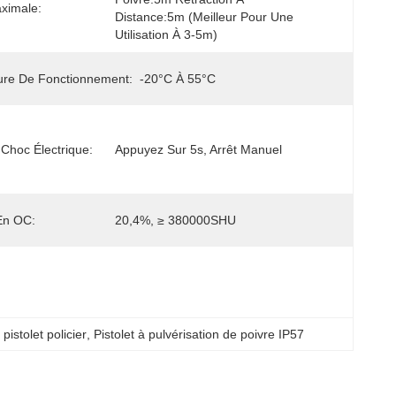
ximale:
Distance:5m (meilleur Pour Une 
Utilisation À 3-5m)
ure De Fonctionnement:
-20°C À 55°C
Choc Électrique:
Appuyez Sur 5s, Arrêt Manuel
En OC:
20,4%, ≥ 380000SHU
istolet policier
, 
Pistolet à pulvérisation de poivre IP57