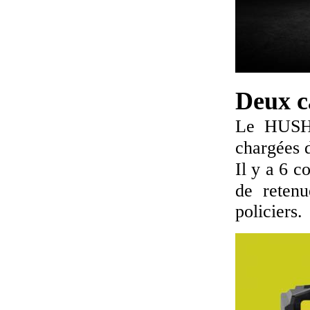
Deux c
Le HUSHA
chargées 
Il y a 6 c
de retenu
policiers.