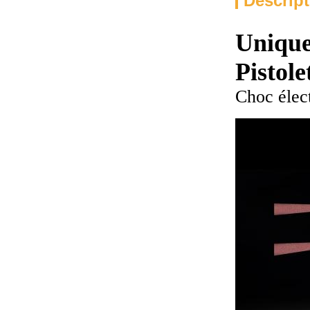
Descript
Uniqu
Pistole
Choc élect