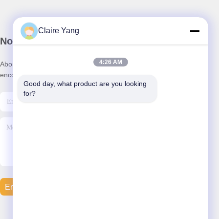
Claire Yang
Notre newsletter
4:26 AM
Abonnez-vous à notre newsletter pour des réductions et plus
encore.
Good day, what product are you looking 
for?
Envoyer Un Courriel