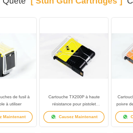
e Quête
[ Stun Gun Cartridges ]
Co
uches de fusil à
Cartouche TX200P à haute
Cartouc
le à utiliser
résistance pour pistolet
poivre d
électrique
pour le
 Maintenant
Causez Maintenant
C