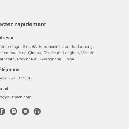
actez rapidement
dresse
7ème étage, Bloc 9A, Parc Scientifique de Baoneng,
ommunauté de Qinghu, District de Longhua, Ville de
henzhen, Province du Guangdong, Chine
éléphone
6-0755-33977936
mail
nfo@hushacn.com