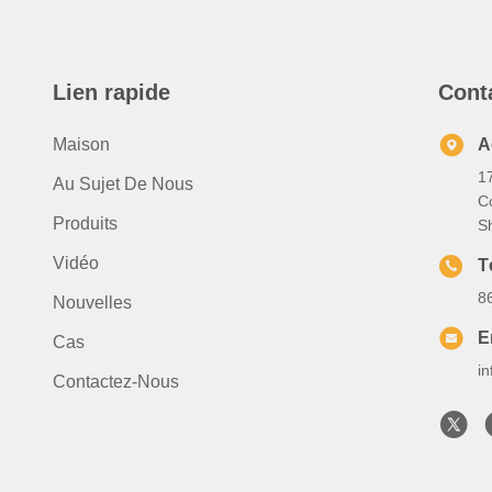
Lien rapide
Cont
Maison
A
1
Au Sujet De Nous
C
Produits
S
Vidéo
T
8
Nouvelles
E
Cas
i
Contactez-Nous