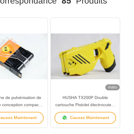
rrespondance
85
Produits
Vidéo
he de pulvérisation de
HUSHA TX200P Double
e conception compacte
cartouche Pistolet électrocuteur
 fusil d'assaut Husha
rechargeable avec IP57 étanche
ausez Maintenant
Causez Maintenant
TX200P
pour les forces de l'ordre