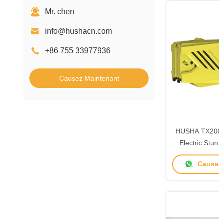
Mr. chen
info@hushacn.com
+86 755 33977936
Causez Maintenant
HUSHA TX200
Electric Stu
étanche et 55
Causez
tension pou
l'