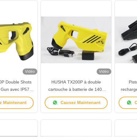
Vidéo
Vidéo
P Double Shots
HUSHA TX200P à double
Pist
n Gun avec IP57
cartouche à batterie de 1400
recharge
±5KV de sortie de
mAh Pistolet de stérilisation
rési
 Maintenant
Causez Maintenant
C
r les forces de
IP57
ordre