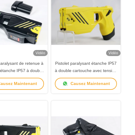
Vidéo
Vidéo
paralysant de retenue à
Pistolet paralysant étanche IP57
 étanche IP57 à double
à double cartouche avec tension
00P pour les forces de
de sortie de 55 ± 5KV pour
ausez Maintenant
Causez Maintenant
l'ordre
l'application de la loi tactique