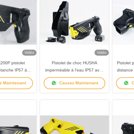
Vidéo
Vidéo
00P pistolet
Pistolet de choc HUSHA
Pistolet 
étanche IP57 à
imperméable à l'eau IP57 avec
distance
che de retenue à
double cartouche et tension de
tir TX2
 Maintenant
Causez Maintenant
C
r les forces de
sortie 55±5KV pour les forces
ordre
de l'ordre