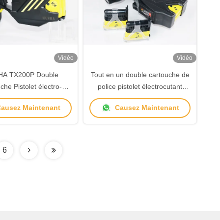
Vidéo
Vidéo
A TX200P Double
Tout en un double cartouche de
che Pistolet électro-
police pistolet électrocutant
ue avec IP57 étanche et
portatif 202mm*114mm*45mm
ausez Maintenant
Causez Maintenant
de sortie 55±5KV pour
 défense tactique
6