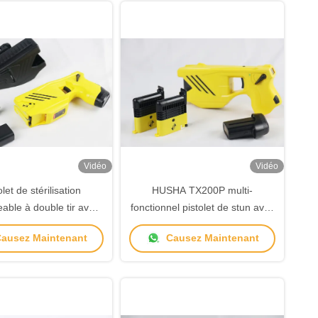
Vidéo
Vidéo
olet de stérilisation
HUSHA TX200P multi-
able à double tir avec
fonctionnel pistolet de stun avec
stance à l'eau IP57
5 mètres de portée efficace
ausez Maintenant
Causez Maintenant
cartouches doubles et IP57
étanche