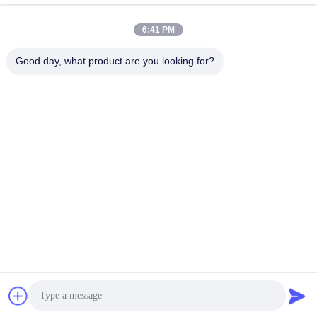
6:41 PM
Contactez rapidement
Good day, what product are you looking for?
Adresse
17ème étage, Bloc 9A, Parc Scientifique de Baoneng,
Communauté de Qinghu, District de Longhua, Ville de
Shenzhen, Province du Guangdong, Chine
Téléphone
86-0755-33977936
Email
info@hushacn.com
Politique en matière de protection de la vie privée
|
Plan du site
|
Bonne qualité de la Chine Arme à énergie conductrice