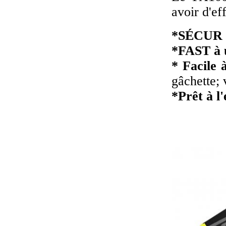
avoir d'ef
*SÉCUR à
*FAST à u
* Facile à
gâchette; 
*Prêt à l