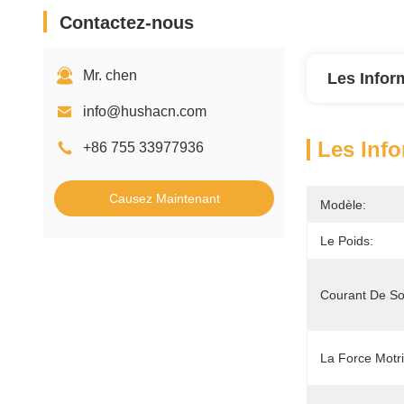
Contactez-nous
Mr. chen
Les Infor
info@hushacn.com
Les Info
+86 755 33977936
Causez Maintenant
Modèle:
Le Poids:
Courant De Sor
La Force Motri