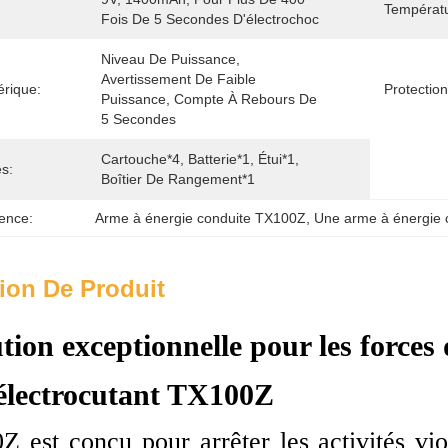
Températ
Fois De 5 Secondes D'électrochoc
Niveau De Puissance, 
Avertissement De Faible 
rique:
Protection
Puissance, Compte À Rebours De 
5 Secondes
Cartouche*4, Batterie*1, Étui*1, 
s:
Boîtier De Rangement*1
ence:
Arme à énergie conduite TX100Z
, 
Une arme à énergie c
ion De Produit
tion exceptionnelle pour les forces 
 électrocutant TX100Z
est conçu pour arrêter les activités viol