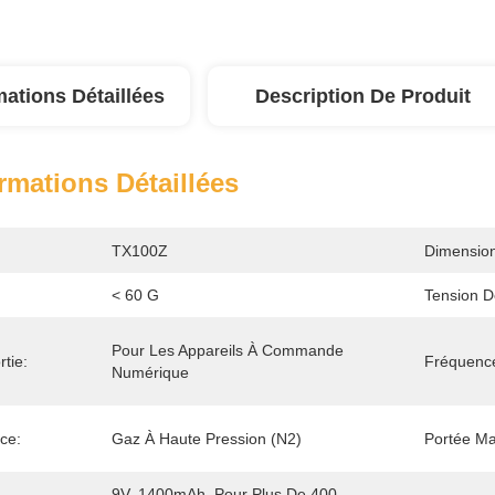
mations Détaillées
Description De Produit
rmations Détaillées
TX100Z
Dimension
< 60 G
Tension D
Pour Les Appareils À Commande 
tie:
Fréquence
Numérique
ce:
Gaz À Haute Pression (N2)
Portée Ma
9V, 1400mAh, Pour Plus De 400 