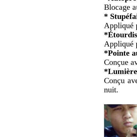
Blocage a
* Stupéfa
Appliqué p
*Étourdis
Appliqué p
*Pointe a
Conçue ave
*Lumièr
Conçu ave
nuit.