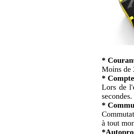
* Courant
Moins de 
* Compte
Lors de l
secondes.
* Commut
Commutate
à tout mom
*Autopro