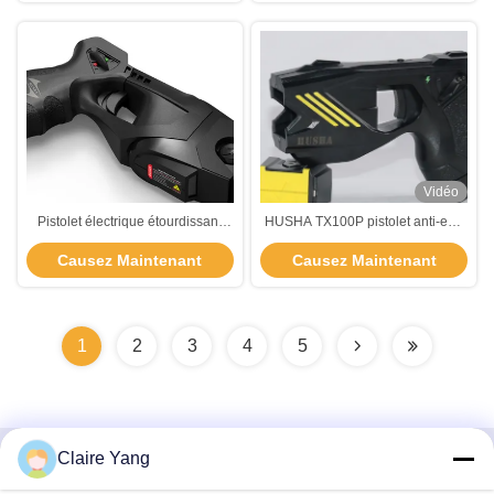
Vidéo
Pistolet électrique étourdissant
HUSHA TX100P pistolet anti-eau
étanche
IP57 avec tension de sortie de
Causez Maintenant
Causez Maintenant
55KV et batterie rechargeable
pour les forces de l'ordre
1
2
3
4
5
Claire Yang
Contactez rapidement