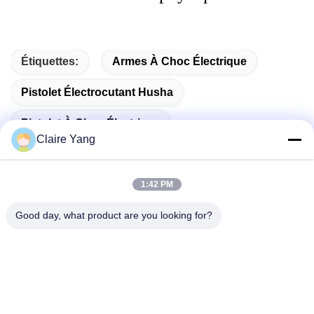
Étiquettes:
Armes À Choc Électrique
Pistolet Électrocutant Husha
Pistolet À Choc Électrique
Claire Yang
1:42 PM
Contactez rapidement
Good day, what product are you looking for?
Adresse
17ème étage, Bloc 9A, Parc Scientifique de Baoneng,
Communauté de Qinghu, District de Longhua, Ville de
Shenzhen, Province du Guangdong, Chine