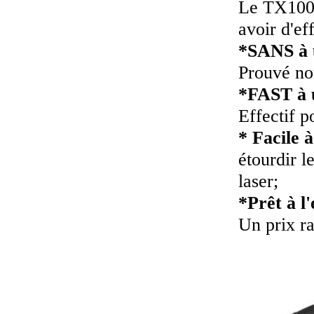
Le TX100C 
avoir d'ef
*SANS à u
Prouvé non
*FAST à u
Effectif p
* Facile à
étourdir l
laser;
*Prêt à l
Un prix ra