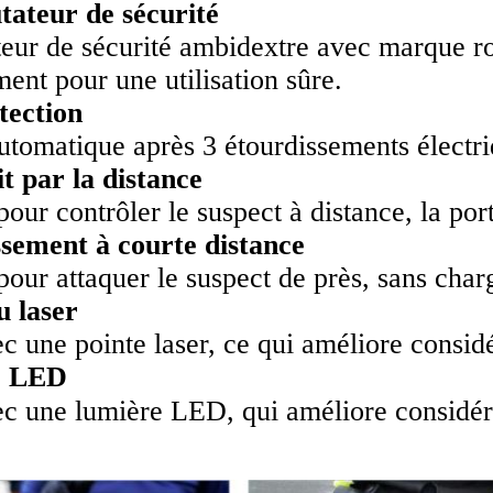
ateur de sécurité
ur de sécurité ambidextre avec marque rou
ent pour une utilisation sûre.
tection
utomatique après 3 étourdissements électri
it par la distance
our contrôler le suspect à distance, la po
sement à courte distance
our attaquer le suspect de près, sans char
u laser
 une pointe laser, ce qui améliore considé
e LED
 une lumière LED, qui améliore considérab