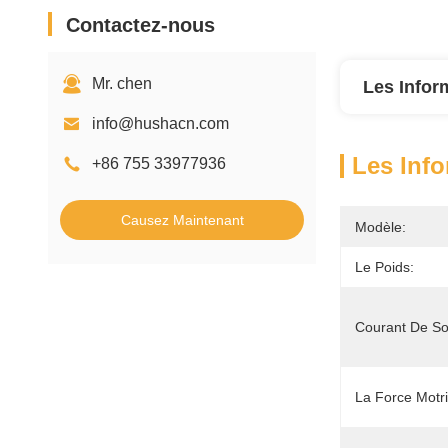
Contactez-nous
Mr. chen
Les Infor
info@hushacn.com
Les Info
+86 755 33977936
Causez Maintenant
Modèle:
Le Poids:
Courant De Sor
La Force Motri