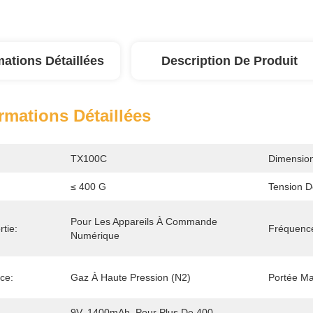
mations Détaillées
Description De Produit
rmations Détaillées
TX100C
Dimension
≤ 400 G
Tension D
Pour Les Appareils À Commande 
tie:
Fréquence
Numérique
ce:
Gaz À Haute Pression (N2)
Portée Ma
9V, 1400mAh, Pour Plus De 400 