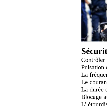
Sécuri
Contrôler
Pulsation 
La fréquen
Le courant
La durée d
Blocage a
L' étourdi