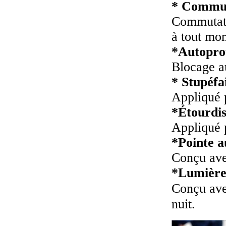
* Commut
Commutate
à tout mom
*Autopro
Blocage a
* Stupéfa
Appliqué p
*Étourdis
Appliqué p
*Pointe a
Conçu avec
*Lumièr
Conçu avec
nuit.