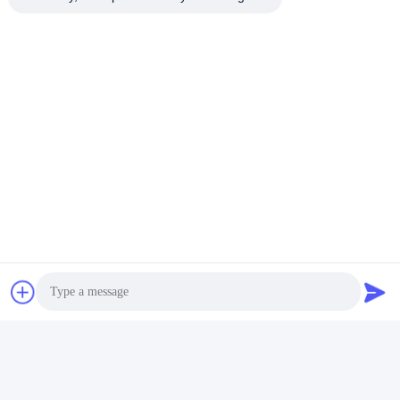
Étiquettes:
Armes À Choc Électrique
Pistolet Électrocutant Husha
Pistolet À Choc Électrique
Photo