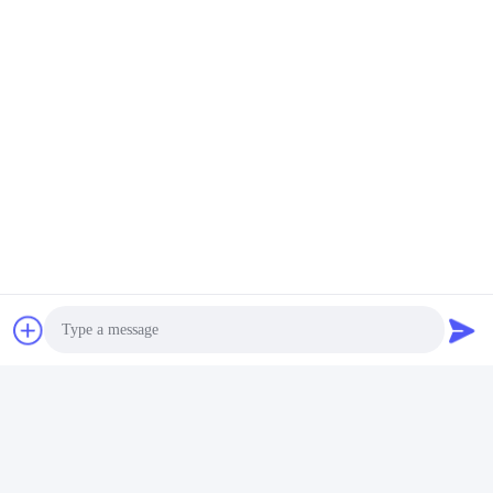
Fonction d'enregistrement de données
HUSHA TX200P est conçu avec des fonctions
d'enregistrement et de téléchargement de données. Les
données sur les chocs électriques sont accessibles via
l'application HUSHA, y compris le numéro de série, la date,
l'heure et la durée du pistolet paralysant, offrant des preuves
montrant si l'appareil est utilisé de manière raisonnable.
Photo