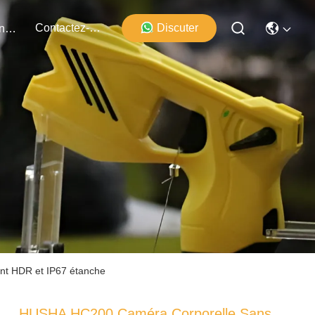
Contactez-Nous
Discuter
Événements
ent HDR et IP67 étanche
HUSHA HC200 Caméra Corporelle Sans