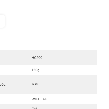
HC200
160g
déo:
MP4
WIFI + 4G
Oui