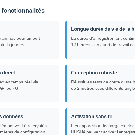
 fonctionnalités
Longue durée de vie de la ba
grammes pour un port
La durée d'enregistrement continu
ute la journée
12 heures - un quart de travail c
 direct
Conception robuste
éo en temps réel via
Réussit les tests de chute d'une 
WiFi ou 4G
de 2 mètres sous différents angl
es données
Activation sans fil
idéo peuvent être cryptés
Les appareils à décharge électri
amètres de configuration
HUSHA peuvent activer l'enregis