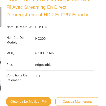
Fil Avec Streaming En Direct
D'enregistrement HDR Et IP67 Étanche
Nom De Marque:
HUSHA
Numéro De
HC200
Modèle:
MOQ:
≥ 100 unités
Prix:
négociable
Conditions De
T/T
Paiement:
Obtenez Le Meilleur Prix
Causez Maintenant