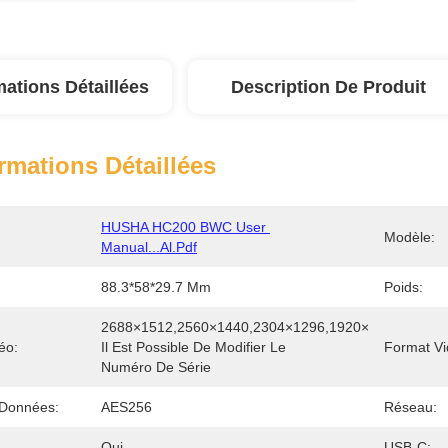
mations Détaillées
Description De Produit
rmations Détaillées
HUSHA HC200 BWC User 
Modèle:
Manual...al.pdf
88.3*58*29.7 Mm
Poids:
2688×1512,2560×1440,2304×1296,1920×1080 
éo:
Il Est Possible De Modifier Le 
Format Vi
Numéro De Série
 Données:
AES256
Réseau:
Oui
USB-C: