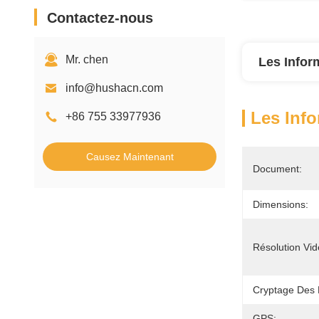
Contactez-nous
Mr. chen
Les Infor
info@hushacn.com
Les Info
+86 755 33977936
Causez Maintenant
Document:
Dimensions:
Résolution Vid
Cryptage Des
GPS: