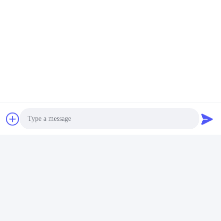
Étiquettes:
Gilet Électrique
Couteau À Choc Électrique
Couteau À Choc D'entraînement
Contactez rapidement
Adresse
17ème étage, Bloc 9A, Parc Scientifique de Baoneng,
Photo
Communauté de Qinghu, District de Longhua, Ville de
Shenzhen, Province du Guangdong, Chine
Video Call
Téléphone
Audio Call