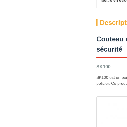
Mettre en évid
Descript
Couteau d
sécurité
SK100
SK100 est un poi
policier. Ce prod