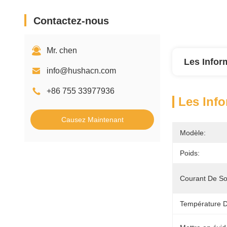
Contactez-nous
Mr. chen
Les Infor
info@hushacn.com
+86 755 33977936
Les Info
Causez Maintenant
Modèle:
Poids:
Courant De Sor
Température D