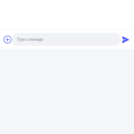
Pistolet Électronique
Pistolet Électro-Électrique Multifonctionnel
Contactez rapidement
Adresse
Photo
17ème étage, Bloc 9A, Parc Scientifique de Baoneng,
Communauté de Qinghu, District de Longhua, Ville de
Video Call
Shenzhen, Province du Guangdong, Chine
Audio Call
Téléphone
86-0755-33977936
Email
info@hushacn.com