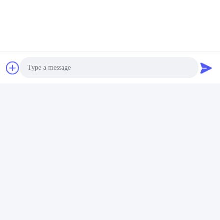
fonctionnalité supérieure et un fonctionnement convivial,
permettant aux individus de répondre efficacement à leurs
exigences en matière de sécurité.
Photo
Video Call
Audio Call
Étiquettes:
Pistolet Électrocutant
Pistolet Électrocuteur De Police