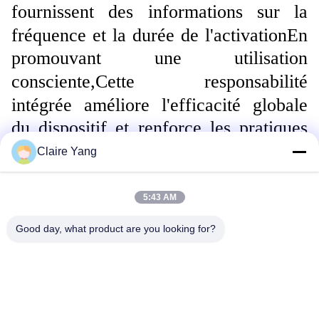
fournissent des informations sur la
fréquence et la durée de l'activationEn
promouvant une utilisation
consciente,Cette responsabilité
intégrée améliore l'efficacité globale
du dispositif et renforce les pratiques
éthiques dans les situations critiques.
Claire Yang
Étiquettes:
Pistolet À Choc De Sécurité
5:43 AM
Pistolet Électronique
Good day, what product are you looking for?
Pistolet Électro-Électrique Multifonctionnel