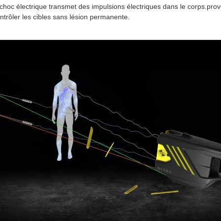
choc électrique transmet des impulsions électriques dans le corps.pro
ntrôler les cibles sans lésion permanente.