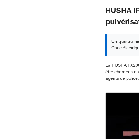
HUSHA IP5
pulvérisa
Unique au m
Choc électri
La HUSHA TX200P 
être chargées dan
agents de police.