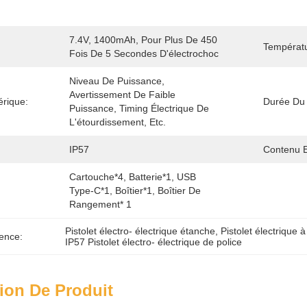
7.4V, 1400mAh, Pour Plus De 450 
Températ
Fois De 5 Secondes D'électrochoc
Niveau De Puissance, 
Avertissement De Faible 
rique:
Durée Du 
Puissance, Timing Électrique De 
L'étourdissement, Etc.
IP57
Contenu 
Cartouche*4, Batterie*1, USB 
Type-C*1, Boîtier*1, Boîtier De 
Rangement* 1
Pistolet électro- électrique étanche
, 
Pistolet électrique 
ence:
IP57 Pistolet électro- électrique de police
ion De Produit