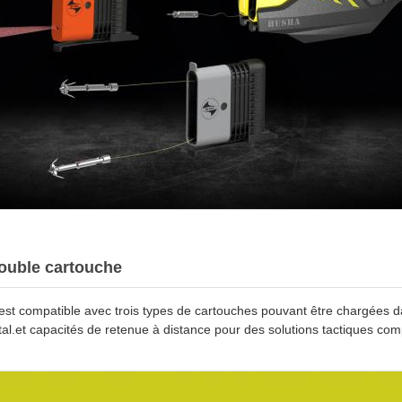
ouble cartouche
 compatible avec trois types de cartouches pouvant être chargées da
al.et capacités de retenue à distance pour des solutions tactiques com