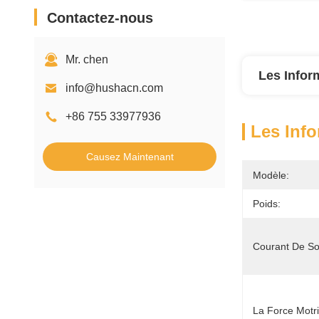
Contactez-nous
Mr. chen
Les Infor
info@hushacn.com
+86 755 33977936
Les Info
Causez Maintenant
Modèle:
Poids:
Courant De Sor
La Force Motri