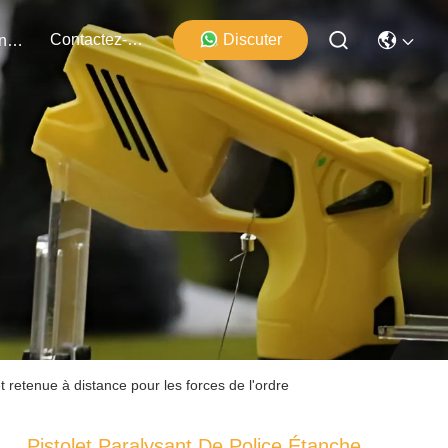
Contactez-Nous
Discuter
Événements
 retenue à distance pour les forces de l'ordre
Pistolet Paralysant De Police Étanche