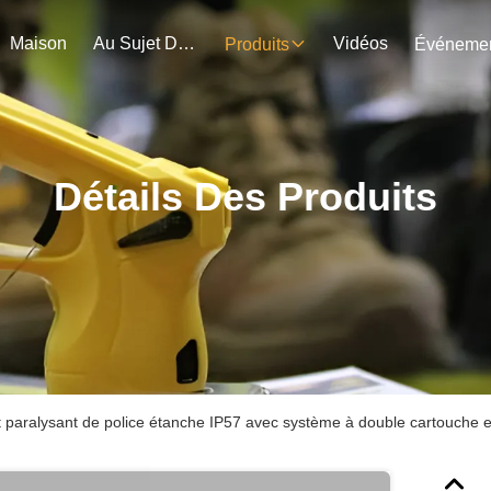
Maison
Au Sujet De Nous
Vidéos
Produits
Détails Des Produits
t paralysant de police étanche IP57 avec système à double cartouche et