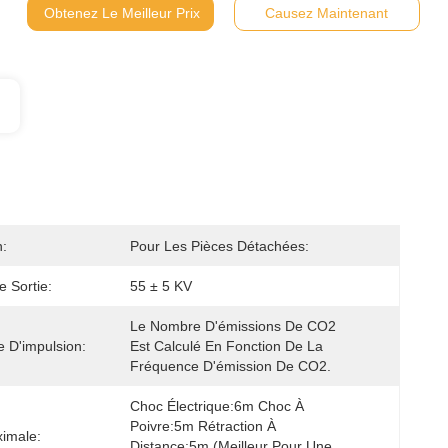
Obtenez Le Meilleur Prix
Causez Maintenant
:
Pour Les Pièces Détachées:
e Sortie:
55 ± 5 KV
Le Nombre D'émissions De CO2 
 D'impulsion:
Est Calculé En Fonction De La 
Fréquence D'émission De CO2.
Choc Électrique:6m Choc À 
Poivre:5m Rétraction À 
imale:
Distance:5m (meilleur Pour Une 