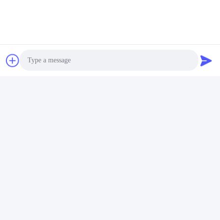
Photo
Video Call
Audio Call
Activation de la caméra portée sur le corps
La HUSHA TX200P est équipée d'un module Bluetooth
intégré.assurer la collecte en temps opportun des preuves.