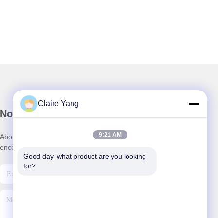
Claire Yang
Notre newsletter
9:21 AM
Abonnez-vous à notre newsletter pour des réductions et plus
encore.
Good day, what product are you looking 
for?