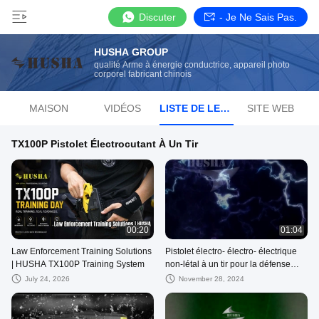
Discuter
- Je Ne Sais Pas.
HUSHA GROUP
qualité Arme à énergie conductrice, appareil photo
corporel fabricant chinois
MAISON
VIDÉOS
LISTE DE LECTURE
SITE WEB
TX100P Pistolet Électrocutant À Un Tir
00:20
01:04
Law Enforcement Training Solutions
Pistolet électro- électro- électrique
| HUSHA TX100P Training System
non-létal à un tir pour la défense
personnelle et le contrôle des foules
July 24, 2026
November 28, 2024