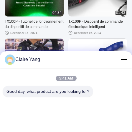
04:34
01:43
TX100P - Tutoriel de fonctionnement
TX100P - Dispositif de commande
du dispositif de commande
électronique intelligent
électronique intelligent
December 16, 2024
December 16, 2024
Claire Yang
01:15
00:46
SS400 - Bateau de commande
SK100 - Poignard de formation à
5:41 AM
électronique de type T
commande électronique
August 05, 2026
June 04, 2026
Good day, what product are you looking for?
02:12
Introduction à la société HUSHA