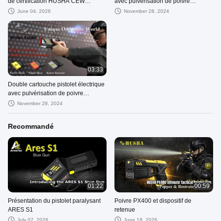
de certification HUSHA CEW
avec pulvérisation de poivre
TX200P
électrique et contrôle à distance
June 04, 2026
November 28, 2024
03:33
Double cartouche pistolet électrique
avec pulvérisation de poivre
électrique et contrôle à distance
November 28, 2024
Recommandé
01:22
00:59
Présentation du pistolet paralysant
Poivre PX400 et dispositif de
ARES S1
retenue
July 07, 2026
June 18, 2026