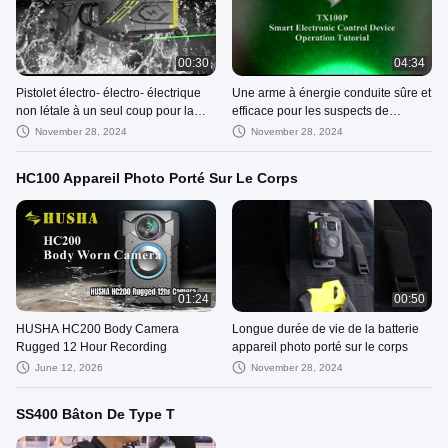
00:30
04:34
Pistolet électro- électro- électrique
Une arme à énergie conduite sûre et
non létale à un seul coup pour la
efficace pour les suspects de
légitime défense et les activités anti-
contrôle des forces de l'ordre
November 28, 2024
November 28, 2024
émeutes
HC100 Appareil Photo Porté Sur Le Corps
01:24
00:50
HUSHA HC200 Body Camera
Longue durée de vie de la batterie
Rugged 12 Hour Recording
appareil photo porté sur le corps
June 12, 2026
November 28, 2024
SS400 Bâton De Type T