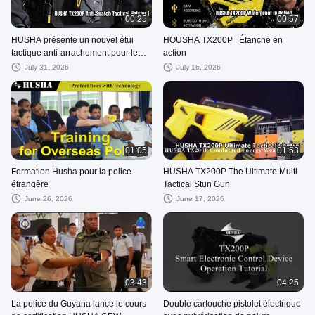
00:25
00:57
HUSHA présente un nouvel étui
HOUSHA TX200P | Étanche en
tactique anti-arrachement pour le
action
TX200P
July 31, 2026
July 16, 2026
01:05
01:53
Formation Husha pour la police
HUSHA TX200P The Ultimate Multi
étrangère
Tactical Stun Gun
June 26, 2026
June 17, 2026
03:43
04:25
La police du Guyana lance le cours
Double cartouche pistolet électrique